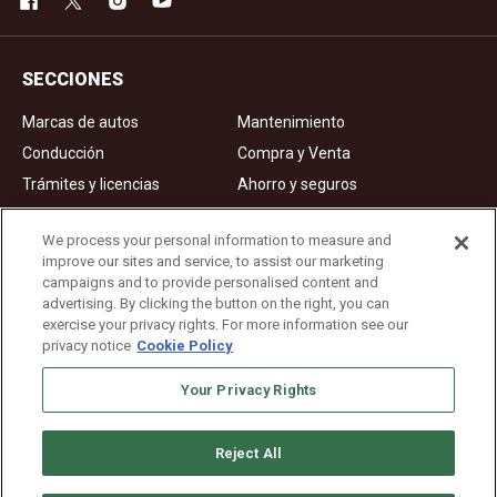
SECCIONES
Marcas de autos
Mantenimiento
Conducción
Compra y Venta
Trámites y licencias
Ahorro y seguros
Noticias
Videos de autos
We process your personal information to measure and
improve our sites and service, to assist our marketing
campaigns and to provide personalised content and
Ad Choices
advertising. By clicking the button on the right, you can
exercise your privacy rights. For more information see our
About Us
privacy notice
Cookie Policy
Editorial Guidelines
Privacy Policy
Your Privacy Rights
Reject All
Copyright © 2026. All rights reserved