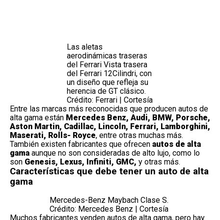
Las aletas
aerodinámicas traseras
del Ferrari Vista trasera
del Ferrari 12Cilindri, con
un diseño que refleja su
herencia de GT clásico.
Crédito: Ferrari | Cortesía
Entre las marcas más reconocidas que producen autos de
alta gama están
Mercedes Benz, Audi, BMW, Porsche,
Aston Martin, Cadillac,
Lincoln
, Ferrari, Lamborghini,
Maserati, Rolls- Royce
, entre otras muchas más.
También existen fabricantes que ofrecen
autos de alta
gama
aunque no son consideradas de alto lujo, como lo
son
Genesis, Lexus, Infiniti, GMC,
y otras más.
Características que debe tener un auto de alta
gama
Mercedes-Benz Maybach Clase S.
Crédito: Mercedes Benz | Cortesía
Muchos fabricantes venden
autos de alta gama
, pero hay