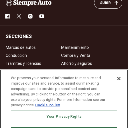
SUBIR
SECCIONES
Marcas de autos
Mantenimiento
Conducción
Compra y Venta
Trámites y licencias
Ahorro y seguros
Noticias
Videos de autos
We process your personal information to measure and
improve our sites and service, to assist our marketing
campaigns and to provide personalised content and
Ad Choices
advertising. By clicking the button on the right, you can
exercise your privacy rights. For more information see our
About Us
privacy notice
Cookie Policy
Editorial Guidelines
Your Privacy Rights
Privacy Policy