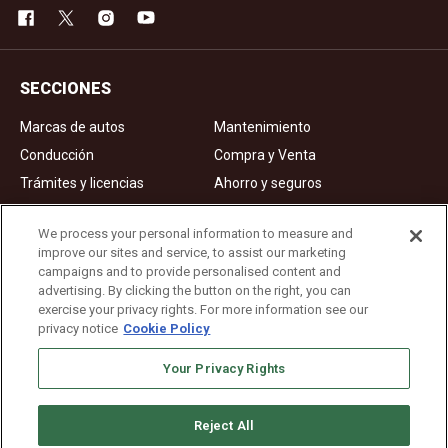
SECCIONES
Marcas de autos
Mantenimiento
Conducción
Compra y Venta
Trámites y licencias
Ahorro y seguros
Noticias
Videos de autos
We process your personal information to measure and
improve our sites and service, to assist our marketing
campaigns and to provide personalised content and
Ad Choices
advertising. By clicking the button on the right, you can
exercise your privacy rights. For more information see our
About Us
privacy notice
Cookie Policy
Editorial Guidelines
Privacy Policy
Your Privacy Rights
Reject All