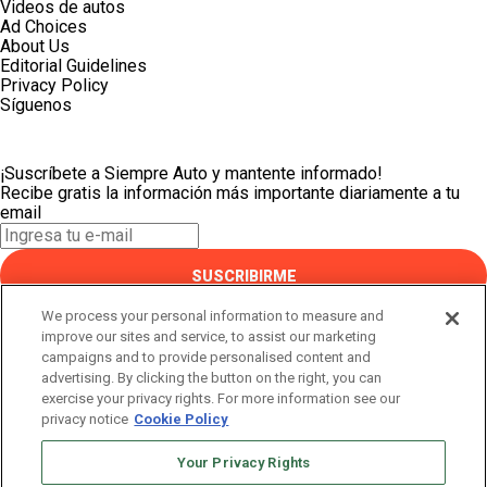
Videos de autos
Ad Choices
About Us
Editorial Guidelines
Privacy Policy
Síguenos
¡Suscríbete a Siempre Auto y mantente informado!
Recibe gratis la información más importante diariamente a tu
email
SUSCRIBIRME
Este sitio está protegido por reCAPTCHA y Google
Política de
We process your personal information to measure and
privacidad
y Se aplican las
Condiciones de servicio
.
improve our sites and service, to assist our marketing
¡Muchas gracias!
campaigns and to provide personalised content and
advertising. By clicking the button on the right, you can
exercise your privacy rights. For more information see our
¡Suscríbete a Siempre Auto y mantente informado!
privacy notice
Cookie Policy
Recibe gratis la información más importante diariamente a tu
email
Your Privacy Rights