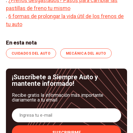
.
¿Frenos desgastados? Pasos para cambiar las
pastillas de freno tu mismo
.
6 formas de prolongar la vida útil de los frenos de
tu auto
En esta nota
CUIDADOS DEL AUTO
MECÁNICA DEL AUTO
¡Suscríbete a Siempre Auto y
mantente informado!
Recibe gratis la información más importante
diariamente a tu email
SUSCRIBIRME