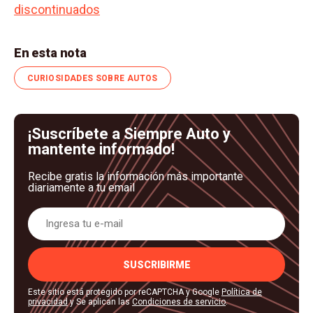
discontinuados
En esta nota
CURIOSIDADES SOBRE AUTOS
¡Suscríbete a Siempre Auto y
mantente informado!
Recibe gratis la información más importante
diariamente a tu email
SUSCRIBIRME
Este sitio está protegido por reCAPTCHA y Google
Política de
privacidad
y Se aplican las
Condiciones de servicio
.