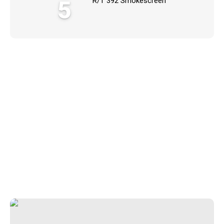
5
R/T 392 Smokescreen