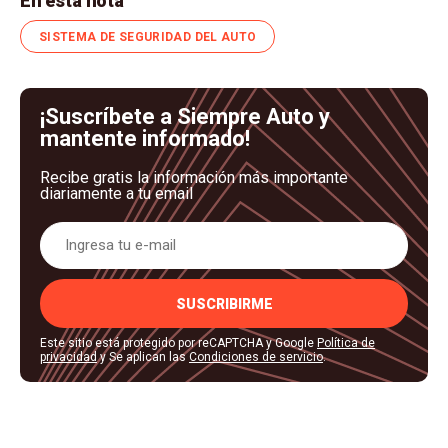
En esta nota
SISTEMA DE SEGURIDAD DEL AUTO
¡Suscríbete a Siempre Auto y
mantente informado!
Recibe gratis la información más importante
diariamente a tu email
SUSCRIBIRME
Este sitio está protegido por reCAPTCHA y Google
Política de
privacidad
y Se aplican las
Condiciones de servicio
.