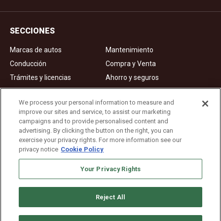
SECCIONES
Marcas de autos
Mantenimiento
Conducción
Compra y Venta
Trámites y licencias
Ahorro y seguros
Noticias
Videos de autos
We process your personal information to measure and
improve our sites and service, to assist our marketing
campaigns and to provide personalised content and
Ad Choices
advertising. By clicking the button on the right, you can
exercise your privacy rights. For more information see our
About Us
privacy notice
Cookie Policy
Editorial Guidelines
Your Privacy Rights
Privacy Policy
Reject All
Copyright © 2026. All rights reserved