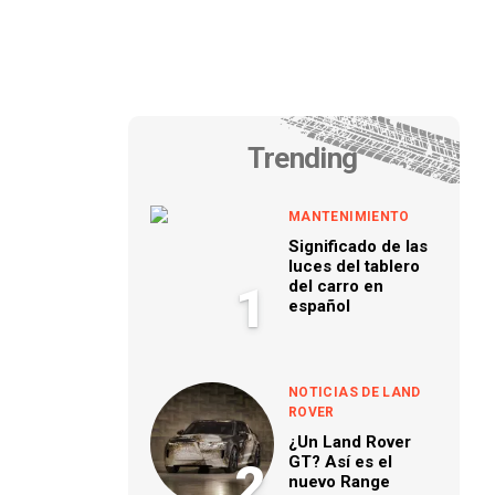
Trending
MANTENIMIENTO
Significado de las
luces del tablero
del carro en
1
español
NOTICIAS DE LAND
ROVER
¿Un Land Rover
GT? Así es el
2
nuevo Range