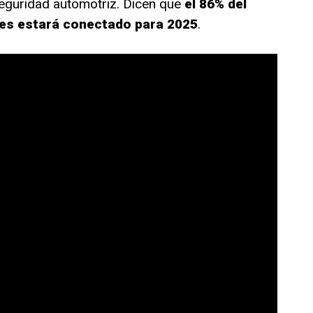
seguridad automotriz. Dicen que
el 86% del
es estará conectado para 2025
.