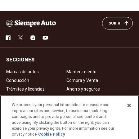
SUBIR
SECCIONES
Marcas de autos
Mantenimiento
Conducción
Compra y Venta
Trámites y licencias
Ahorro y seguros
Noticias
Videos de autos
We process your personal information to measure and
improve our sites and service, to assist our marketing
campaigns and to provide personalised content and
Ad Choices
advertising. By clicking the button on the right, you can
exercise your privacy rights. For more information see our
About Us
privacy notice
Cookie Policy
Editorial Guidelines