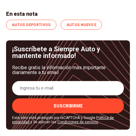
En esta nota
AUTOS DEPORTIVOS
AUTOS NUEVOS
¡Suscríbete a Siempre Auto y
mantente informado!
Recibe gratis la información más importante
diariamente a tu email
SUSCRIBIRME
Este sitio está protegido por reCAPTCHA y Google
Política de
privacidad
y Se aplican las
Condiciones de servicio
.