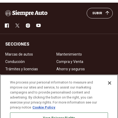
SUBIR
SECCIONES
Marcas de autos
Mantenimiento
Conducción
Compra y Venta
Trámites y licencias
Ahorro y seguros
Noticias
Videos de autos
We process your personal information to measure and
improve our sites and service, to assist our marketing
campaigns and to provide personalised content and
Ad Choices
advertising. By clicking the button on the right, you can
exercise your privacy rights. For more information see our
About Us
privacy notice
Cookie Policy
Editorial Guidelines
Privacy Policy
Your Privacy Rights