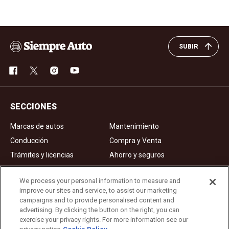
SUBIR
SECCIONES
Marcas de autos
Mantenimiento
Conducción
Compra y Venta
Trámites y licencias
Ahorro y seguros
Noticias
Videos de autos
We process your personal information to measure and
improve our sites and service, to assist our marketing
campaigns and to provide personalised content and
Ad Choices
advertising. By clicking the button on the right, you can
exercise your privacy rights. For more information see our
About Us