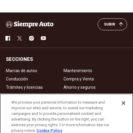
SUBIR
SECCIONES
Marcas de autos
Mantenimiento
Conducción
Compra y Venta
Trámites y licencias
Ahorro y seguros
Noticias
Videos de autos
We process your personal information to measure and
improve our sites and service, to assist our marketing
campaigns and to provide personalised content and
Ad Choices
advertising. By clicking the button on the right, you can
exercise your privacy rights. For more information see our
About Us
privacy notice
Cookie Policy