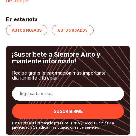
de Jeep?
En esta nota
AUTOS NUEVOS
AUTOS USADOS
¡Suscríbete a Siempre Auto y
mantente informado!
Recibe gratis la información más importante
diariamente a tu email
SUSCRIBIRME
Este sitio está protegido por reCAPTCHA y Google
Política de
privacidad
y Se aplican las
Condiciones de servicio
.