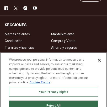
SECCIONES
Marcas de autos
Mantenimiento
Conducción
Compra y Venta
Trámites y licencias
Ahorro y seguros
Noticias
Videos de autos
We process your personal information to measure and
improve our sites and service, to assist our marketing
campaigns and to provide personalised content and
Ad Choices
advertising. By clicking the button on the right, you can
exercise your privacy rights. For more information see our
About Us
privacy notice
Cookie Policy
Editorial Guidelines
Privacy Policy
Your Privacy Rights
Reject All