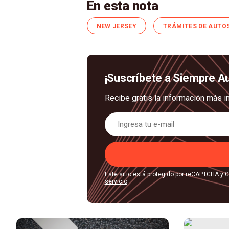
En esta nota
NEW JERSEY
TRÁMITES DE AUTO
¡Suscríbete a Siempre A
Recibe gratis la información más i
Este sitio está protegido por reCAPTCHA y 
servicio
.