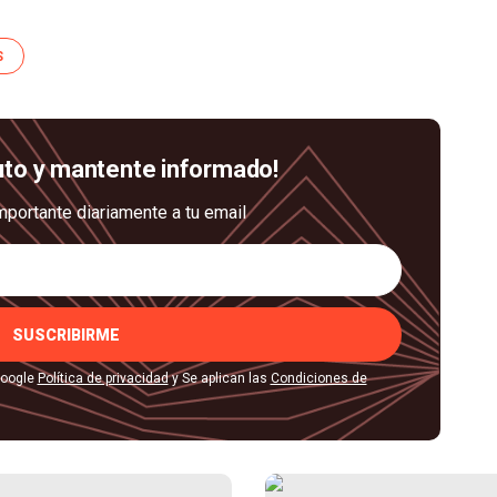
S
uto y mantente informado!
mportante diariamente a tu email
SUSCRIBIRME
Google
Política de privacidad
y Se aplican las
Condiciones de