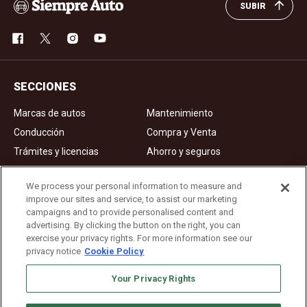
SUBIR
SECCIONES
Marcas de autos
Mantenimiento
Conducción
Compra y Venta
Trámites y licencias
Ahorro y seguros
Noticias
Videos de autos
We process your personal information to measure and
improve our sites and service, to assist our marketing
campaigns and to provide personalised content and
Ad Choices
advertising. By clicking the button on the right, you can
exercise your privacy rights. For more information see our
About Us
privacy notice
Cookie Policy
Editorial Guidelines
Privacy Policy
Your Privacy Rights