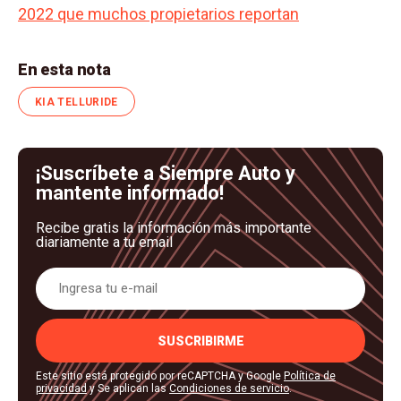
2022 que muchos propietarios reportan
En esta nota
KIA TELLURIDE
¡Suscríbete a Siempre Auto y
mantente informado!
Recibe gratis la información más importante
diariamente a tu email
SUSCRIBIRME
Este sitio está protegido por reCAPTCHA y Google
Política de
privacidad
y Se aplican las
Condiciones de servicio
.