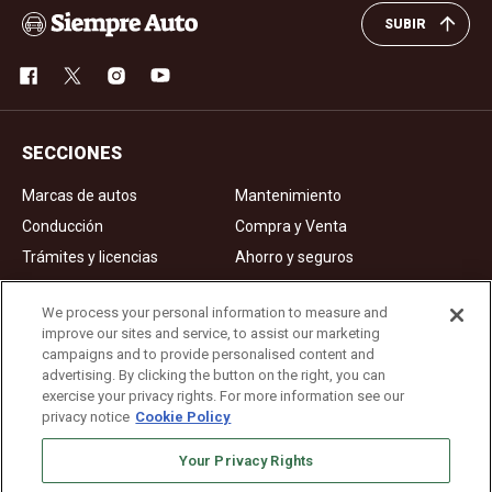
SUBIR
SECCIONES
Marcas de autos
Mantenimiento
Conducción
Compra y Venta
Trámites y licencias
Ahorro y seguros
Noticias
Videos de autos
We process your personal information to measure and
improve our sites and service, to assist our marketing
campaigns and to provide personalised content and
Ad Choices
advertising. By clicking the button on the right, you can
exercise your privacy rights. For more information see our
About Us
privacy notice
Cookie Policy
Editorial Guidelines
Your Privacy Rights
Privacy Policy