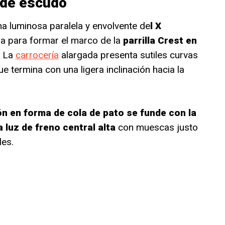
 de escudo
rma luminosa paralela y envolvente de
l X
ra para formar el marco de la
parrilla Crest en
. La
carrocería
alargada presenta sutiles curvas
e termina con una ligera inclinación hacia la
ón en forma de cola de pato se funde con la
a luz de freno central alta
con muescas justo
les.