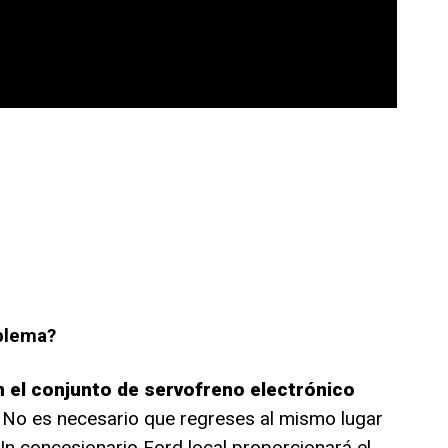
blema?
 el conjunto de servofreno electrónico
. No es necesario que regreses al mismo lugar
n concesionario Ford local proporcionará el