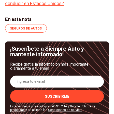
conducir en Estados Unidos?
En esta nota
SEGUROS DE AUTOS
¡Suscríbete a Siempre Auto y
mantente informado!
Recibe gratis la información más importante
diariamente a tu email
SUSCRIBIRME
Este sitio está protegido por reCAPTCHA y Google
Política de
privacidad
y Se aplican las
Condiciones de servicio
.