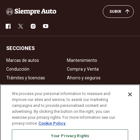
SUBIR
SECCIONES
Marcas de autos
Mantenimiento
Conducción
Compra y Venta
Trámites y licencias
Ahorro y seguros
Noticias
Videos de autos
We process your personal information to measure and
improve our sites and service, to assist our marketing
campaigns and to provide personalised content and
Ad Choices
advertising. By clicking the button on the right, you can
exercise your privacy rights. For more information see our
About Us
privacy notice
Cookie Policy
Editorial Guidelines
Your Privacy Rights
Privacy Policy