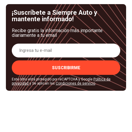
¡Suscríbete a Siempre Auto y
mantente informado!
Recibe gratis la información más importante
diariamente a tu email
SUSCRIBIRME
Este sitio está protegido por reCAPTCHA y Google
Política de
privacidad
y Se aplican las
Condiciones de servicio
.