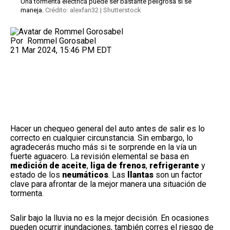
Una tormenta eléctrica puede ser bastante peligrosa si se
maneja.
Crédito: alexfan32 | Shutterstock
Por
Rommel Gorosabel
21 Mar 2024, 15:46 PM EDT
Hacer un chequeo general del auto antes de salir es lo
correcto en cualquier circunstancia. Sin embargo, lo
agradecerás mucho más si te sorprende en la vía un
fuerte aguacero. La revisión elemental se basa en
medición de aceite
,
liga de frenos
,
refrigerante
y
estado de los
neumáticos
. Las
llantas
son un factor
clave para afrontar de la mejor manera una situación de
tormenta.
Salir bajo la lluvia no es la mejor decisión. En ocasiones
pueden ocurrir inundaciones, también corres el riesgo de