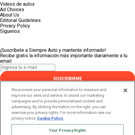
Videos de autos
Ad Choices
About Us
Editorial Guidelines
Privacy Policy
Síguenos
¡Suscríbete a Siempre Auto y mantente informado!
Recibe gratis la información más importante diariamente a tu
email
SUSCRIBIRME
Este sitio está protegido por reCAPTCHA y Google
Política de
We process your personal information to measure and
privacidad
y Se aplican las
Condiciones de servicio
.
improve our sites and service, to assist our marketing
¡Muchas gracias!
campaigns and to provide personalised content and
advertising. By clicking the button on the right, you can
exercise your privacy rights. For more information see our
¡Suscríbete a Siempre Auto y mantente informado!
privacy notice
Cookie Policy
Recibe gratis la información más importante diariamente a tu
email
Your Privacy Rights