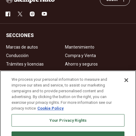
SECCIONES
Marcas de autos
Mantenimiento
Conducción
Compra y Venta
Trámites y licencias
Ahorro y seguros
Noticias
Videos de autos
We process your personal information to measure and
improve our sites and service, to assist our marketing
campaigns and to provide personalised content and
Ad Choices
advertising. By clicking the button on the right, you can
exercise your privacy rights. For more information see our
About Us
privacy notice
Cookie Policy
Editorial Guidelines
Your Privacy Rights
Privacy Policy