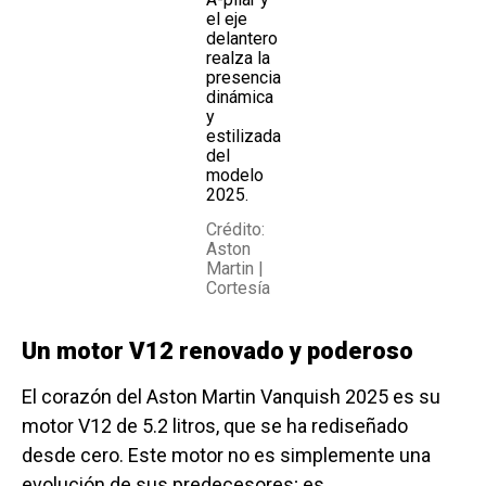
el eje
delantero
realza la
presencia
dinámica
y
estilizada
del
modelo
2025.
Crédito:
Aston
Martin |
Cortesía
Un motor V12 renovado y poderoso
El corazón del Aston Martin Vanquish 2025 es su
motor V12 de 5.2 litros, que se ha rediseñado
desde cero. Este motor no es simplemente una
evolución de sus predecesores; es