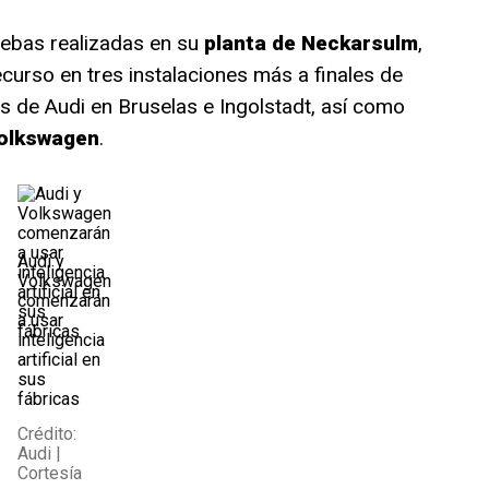
uebas realizadas en su
planta de Neckarsulm
,
ecurso en tres instalaciones más a finales de
tas de Audi en Bruselas e Ingolstadt, así como
olkswagen
.
Audi y
Volkswagen
comenzarán
a usar
inteligencia
artificial en
sus
fábricas
Crédito:
Audi |
Cortesía