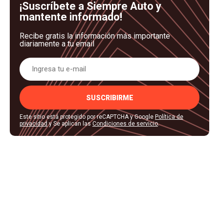
¡Suscríbete a Siempre Auto y
mantente informado!
Recibe gratis la información más importante
diariamente a tu email
SUSCRIBIRME
Este sitio está protegido por reCAPTCHA y Google
Política de
privacidad
y Se aplican las
Condiciones de servicio
.