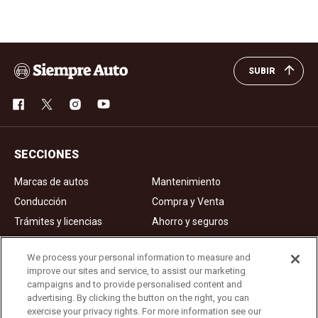
SUBIR
SECCIONES
Marcas de autos
Mantenimiento
Conducción
Compra y Venta
Trámites y licencias
Ahorro y seguros
Noticias
Videos de autos
We process your personal information to measure and
improve our sites and service, to assist our marketing
campaigns and to provide personalised content and
Ad Choices
advertising. By clicking the button on the right, you can
exercise your privacy rights. For more information see our
About Us