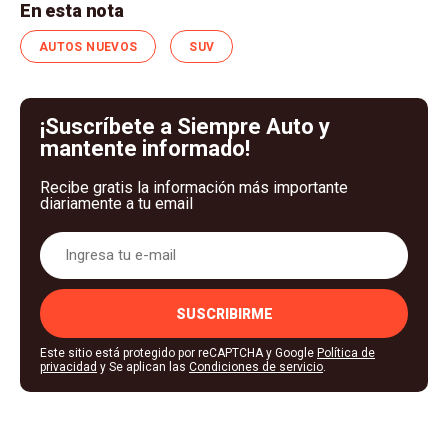
En esta nota
AUTOS NUEVOS
SUV
¡Suscríbete a Siempre Auto y
mantente informado!
Recibe gratis la información más importante
diariamente a tu email
SUSCRIBIRME
Este sitio está protegido por reCAPTCHA y Google
Política de
privacidad
y Se aplican las
Condiciones de servicio
.