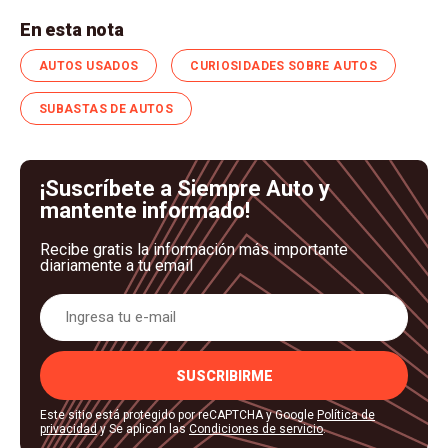
En esta nota
AUTOS USADOS
CURIOSIDADES SOBRE AUTOS
SUBASTAS DE AUTOS
¡Suscríbete a Siempre Auto y
mantente informado!
Recibe gratis la información más importante
diariamente a tu email
SUSCRIBIRME
Este sitio está protegido por reCAPTCHA y Google
Política de
privacidad
y Se aplican las
Condiciones de servicio
.