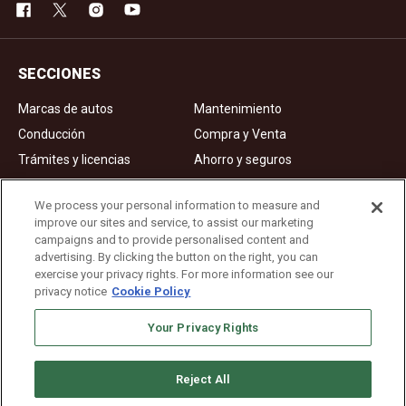
SECCIONES
Marcas de autos
Mantenimiento
Conducción
Compra y Venta
Trámites y licencias
Ahorro y seguros
Noticias
Videos de autos
We process your personal information to measure and
improve our sites and service, to assist our marketing
campaigns and to provide personalised content and
Ad Choices
advertising. By clicking the button on the right, you can
exercise your privacy rights. For more information see our
About Us
privacy notice
Cookie Policy
Editorial Guidelines
Your Privacy Rights
Privacy Policy
Reject All
Copyright © 2026. All rights reserved