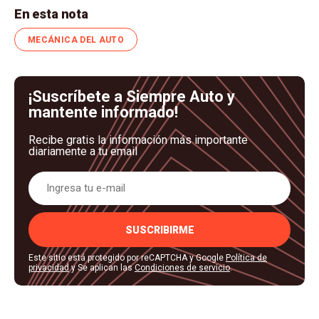
En esta nota
MECÁNICA DEL AUTO
¡Suscríbete a Siempre Auto y
mantente informado!
Recibe gratis la información más importante
diariamente a tu email
SUSCRIBIRME
Este sitio está protegido por reCAPTCHA y Google
Política de
privacidad
y Se aplican las
Condiciones de servicio
.