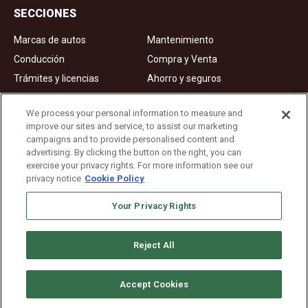
SECCIONES
Marcas de autos
Mantenimiento
Conducción
Compra y Venta
Trámites y licencias
Ahorro y seguros
Noticias
Videos de autos
We process your personal information to measure and
improve our sites and service, to assist our marketing
campaigns and to provide personalised content and
Ad Choices
advertising. By clicking the button on the right, you can
exercise your privacy rights. For more information see our
About Us
privacy notice
Cookie Policy
Editorial Guidelines
Privacy Policy
Your Privacy Rights
Reject All
Copyright © 2026. All rights reserved
Accept Cookies