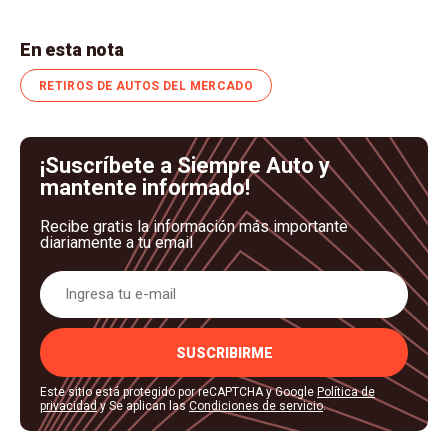
En esta nota
RETIROS DE AUTOS DEL MERCADO
¡Suscríbete a Siempre Auto y
mantente informado!
Recibe gratis la información más importante
diariamente a tu email
SUSCRIBIRME
Este sitio está protegido por reCAPTCHA y Google
Política de
privacidad
y Se aplican las
Condiciones de servicio
.