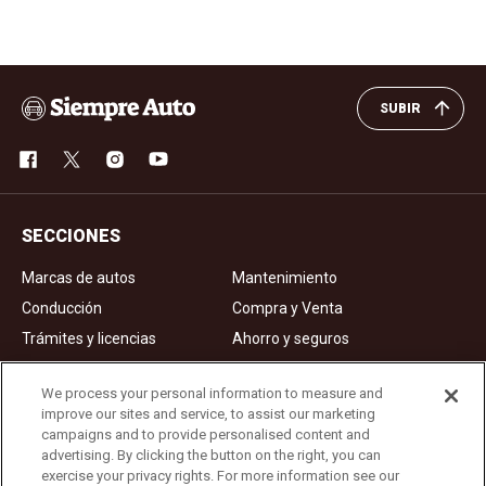
SUBIR
SECCIONES
Marcas de autos
Mantenimiento
Conducción
Compra y Venta
Trámites y licencias
Ahorro y seguros
Noticias
Videos de autos
We process your personal information to measure and
improve our sites and service, to assist our marketing
campaigns and to provide personalised content and
Ad Choices
advertising. By clicking the button on the right, you can
exercise your privacy rights. For more information see our
About Us