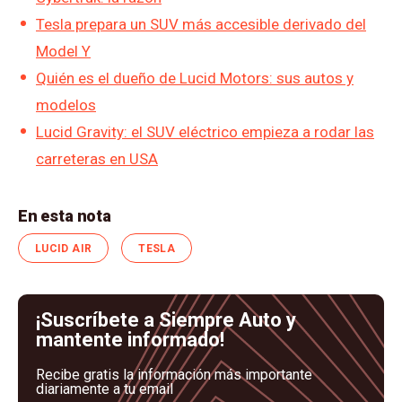
Tesla prepara un SUV más accesible derivado del
Model Y
Quién es el dueño de Lucid Motors: sus autos y
modelos
Lucid Gravity: el SUV eléctrico empieza a rodar las
carreteras en USA
En esta nota
LUCID AIR
TESLA
¡Suscríbete a Siempre Auto y
mantente informado!
Recibe gratis la información más importante
diariamente a tu email