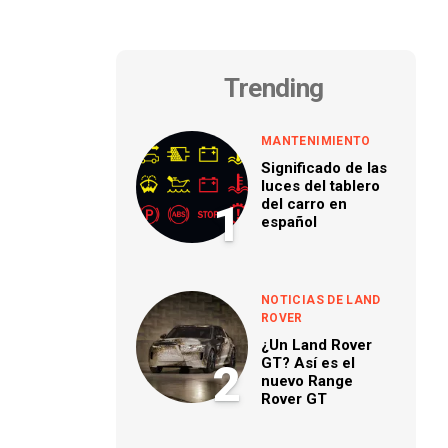
Trending
MANTENIMIENTO
Significado de las
luces del tablero
del carro en
1
español
NOTICIAS DE LAND
ROVER
¿Un Land Rover
GT? Así es el
2
nuevo Range
Rover GT