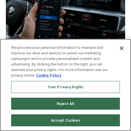
We process your personal information to measure and
improve our sites and service, to assist our marketing
Conducción
campaigns and to provide personalised content and
Suscripciones en autos: el costo extra de
advertising. By clicking the button on the right, you can
la calefacción
exercise your privacy rights. For more information see our
privacy notice
Cookie Policy
Your Privacy Rights
Reject All
Accept Cookies