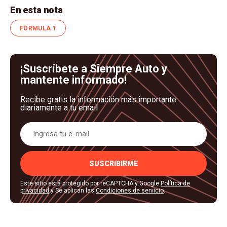
En esta nota
FÓRMULA 1
¡Suscríbete a Siempre Auto y
mantente informado!
Recibe gratis la información más importante
diariamente a tu email
SUSCRIBIRME
Este sitio está protegido por reCAPTCHA y Google
Política de
privacidad
y Se aplican las
Condiciones de servicio
.