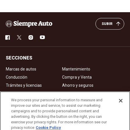
SUBIR
SECCIONES
Marcas de autos
Mantenimiento
Conducción
Compra y Venta
Trámites y licencias
Ahorro y seguros
Noticias
Videos de autos
We process your personal information to measure and
improve our sites and service, to assist our marketing
campaigns and to provide personalised content and
Ad Choices
advertising. By clicking the button on the right, you can
exercise your privacy rights. For more information see our
About Us
privacy notice
Cookie Policy