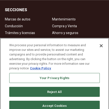
SECCIONES
Marcas de autos
Mantenimiento
Conducción
Compra y Venta
Trámites y licencias
Ahorro y seguros
Noticias
Videos de autos
We process your personal information to measure and
improve our sites and service, to assist our marketing
campaigns and to provide personalised content and
Ad Choices
advertising. By clicking the button on the right, you can
exercise your privacy rights. For more information see our
About Us
privacy notice
Cookie Policy
Editorial Guidelines
Privacy Policy
Your Privacy Rights
Reject All
Copyright © 2026. All rights reserved
Accept Cookies