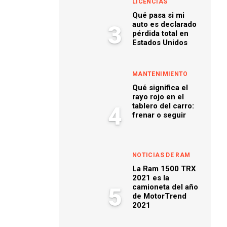
LICENCIAS
Qué pasa si mi
auto es declarado
3
pérdida total en
Estados Unidos
MANTENIMIENTO
Qué significa el
rayo rojo en el
tablero del carro:
4
frenar o seguir
NOTICIAS DE RAM
La Ram 1500 TRX
2021 es la
camioneta del año
5
de MotorTrend
2021