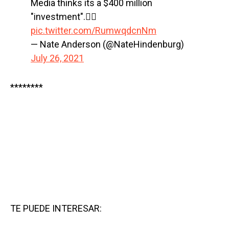
Media thinks its a $400 million
"investment".🤦‍♂️
pic.twitter.com/RumwqdcnNm
— Nate Anderson (@NateHindenburg)
July 26, 2021
********
TE PUEDE INTERESAR: