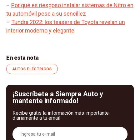
–
Por qué es riesgoso instalar sistemas de Nitro en
tu automóvil pese a su sencillez
–
Tundra 2022: los teasers de Toyota revelan un
interior moderno y elegante
En esta nota
AUTOS ELÉCTRICOS
¡Suscríbete a Siempre Auto y
mantente informado!
Recibe gratis la información más importante
diariamente a tu email