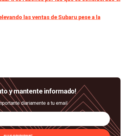
elevando las ventas de Subaru pese a la
uto y mantente informado!
mportante diariamente a tu email