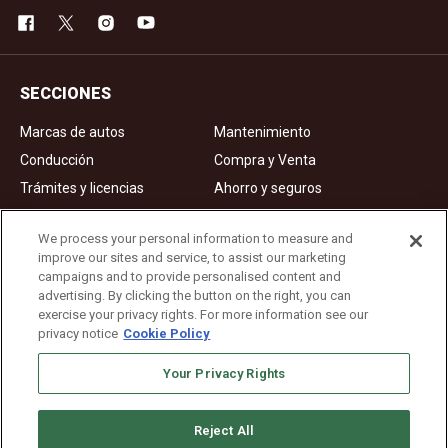
SECCIONES
Marcas de autos
Mantenimiento
Conducción
Compra y Venta
Trámites y licencias
Ahorro y seguros
Noticias
Videos de autos
We process your personal information to measure and
improve our sites and service, to assist our marketing
campaigns and to provide personalised content and
Ad Choices
advertising. By clicking the button on the right, you can
exercise your privacy rights. For more information see our
About Us
privacy notice
Cookie Policy
Editorial Guidelines
Your Privacy Rights
Privacy Policy
Reject All