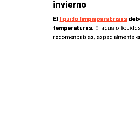
invierno
El
líquido limpiaparabrisas
debe
temperaturas
. El agua o líqui
recomendables, especialmente en