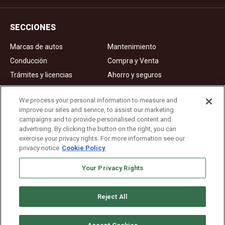
SECCIONES
Marcas de autos
Mantenimiento
Conducción
Compra y Venta
Trámites y licencias
Ahorro y seguros
Noticias
Videos de autos
We process your personal information to measure and
improve our sites and service, to assist our marketing
campaigns and to provide personalised content and
Ad Choices
advertising. By clicking the button on the right, you can
exercise your privacy rights. For more information see our
About Us
privacy notice
Cookie Policy
Editorial Guidelines
Your Privacy Rights
Privacy Policy
Reject All
Copyright © 2026. All rights reserved