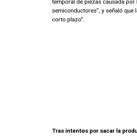
temporal de piezas causada por l
semiconductores”, y señaló que 
corto plazo”.
Tras intent
o
s por sacar la prod