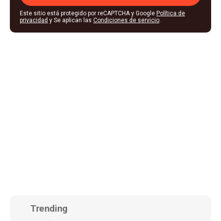
Este sitio está protegido por reCAPTCHA y Google
Política de
privacidad
y Se aplican las
Condiciones de servicio
.
Trending