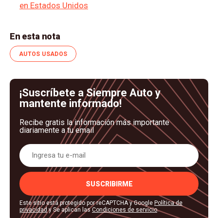
en Estados Unidos
En esta nota
AUTOS USADOS
¡Suscríbete a Siempre Auto y
mantente informado!
Recibe gratis la información más importante
diariamente a tu email
SUSCRIBIRME
Este sitio está protegido por reCAPTCHA y Google
Política de
privacidad
y Se aplican las
Condiciones de servicio
.