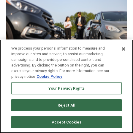
We process your personal information to measure and
improve our sites and service, to assist our marketing
campaigns and to provide personalised content and
advertising. By clicking the button on the right, you can
Compra y Venta
exercise your privacy rights. For more information see our
Autos nuevos que puedes comprar por
privacy notice
Cookie Policy
menos de $25,000 dólares en 2026
Your Privacy Rights
Reject All
VER MÁS
Accept Cookies